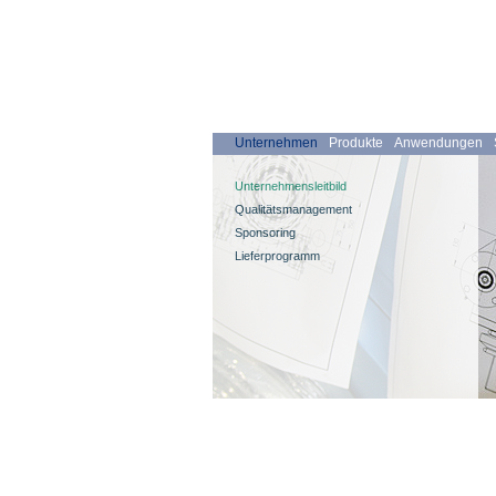
Unternehmen
Produkte
Anwendungen
Unternehmensleitbild
Qualitätsmanagement
Sponsoring
Lieferprogramm