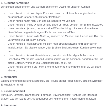
1. Kundenorientierung
Wir pflegen einen offenen und partnerschaftlichen Dialog mit unseren Kunden.
Unser Kunde ist die wichtigste Person in unserem Unternehmen, gleich ob er
persönlich da ist oder schreibt oder telefoniert.
Unser Kunde hängt nicht von uns ab, sondern wir von ihm.
Unser Kunde ist keine Unterbrechung unserer Arbeit, sondern ihr Sinn und Zweck.
Unser Kunde ist jemand, der uns seine Wünsche bringt. Unsere Aufgabe ist es,
diese Wünsche gewinnbringend für ihn und uns zu erfüllen.
Unser Kunde ist keine kalte Statistik, sondern ein Mensch aus Fleisch und Blut, mit
Vorurteilen und Irrtümern behaftet.
Unser Kunde ist nicht jemand, mit dem man Streitgespräche führt oder seinen
Intellekt misst. Es gibt niemanden, der je einen Streit mit einem Kunden gewonnen
hat.
Unser Kunde ist kein Außenstehender, sondern ein lebendiger Teil unseres
Geschäfts. Wir tun ihm keinen Gefallen, indem wir ihn bedienen, sondern er tut uns
einen Gefallen, wenn er uns Gelegenheit gibt, es zu tun.
Unser Kunde verdient die höflichste und aufmerksamste Bedienung, die wir geben
können.
2. Mitarbeiter
Qualifizierte und motivierte Mitarbeiter, die Freude an der Arbeit haben, sind ein wichtiger
Erfolgsfaktor für AS.
3. Zusammenarbeit
Vertrauen, Loyalität, Transparenz, Fairness, Zuverlässigkeit, Achtung und Respekt
prägen das Verhältnis von AS gegenüber den Mitmenschen nach innen und außen.
4
. Innovation